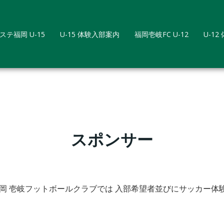
ステ福岡 U-15
U-15 体験入部案内
福岡壱岐FC U-12
U-1
スポンサー
福岡 壱岐フットボールクラブでは 入部希望者並びにサッカー体