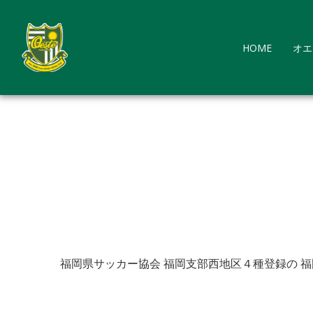
コ
ン
テ
HOME
オエ
ン
ツ
へ
ス
キ
ッ
プ
福岡県サッカー協会 福岡支部西地区４種登録の 